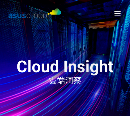
跳
Main
至
Menu
主
要
內
容
Cloud Insight
雲端洞察