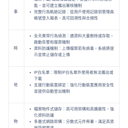
能，並可建立攜出審核機制
事
完整行為軌跡記錄：從用戶使用記錄到管理員
帳號登入報表，具可回溯性與合規性
全天異常行為偵測：遇資料大量刪除或存取，
啟動告警和復原機制
時
資料防護機制：上傳檔案若有病毒，系統將提
示並禁止儲存或上傳
IP白名單：限制IP白名單外使用者無法攜出或
下載
地
支援行動裝置綁定：強化行動裝置應用安全性
並提供自動登出機制
檔案物件式儲存：高可用架構和高擴展性，
強
化資料防護
物
多層式網路架構：分散式元件佈署，滿足高資
安符規要求