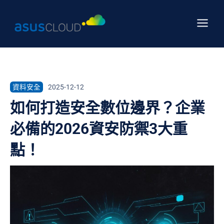
跳
Main
至
Menu
主
要
內
容
資料安全
2025-12-12
如何打造安全數位邊界？企業
必備的2026資安防禦3大重
點！