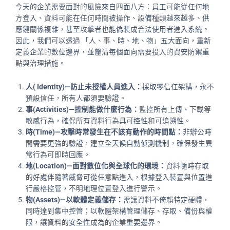
今天的企業需要面對的風險來自四面八方：員工可能從任何地
方登入、資料可能在任何時間被操作、設備種類越來越多、供
應鏈關係複雜，甚至攻擊者也能偽裝成合法使用者進入系統。
因此，我們可以透過 「人、事、時、地、物」五大面向，重新
定義企業的數位邊界，並釐清每個面向需要投入的資安防禦重
點與治理措施。
人( Identity)—防止未授權人員進入：
採取零信任架構，永不
預設信任，所有人都須要驗證。
事(Activities)—控制能做什麼行為：
監控所有上傳、下載等
敏感行為，確保所有資料行為具可控性和可追溯性。
時(Time)—攻擊時常發生在不該有動作的時間點：
非辦公時
間需要更強的驗證，建立全天候自動偵測機制，確保發生異
常行為可即時回應。
地(Location)—面對數位化與全球化的環境：
資料隨時存取
的好處伴隨著威脅可從任意點進入，根據登入裝置與位置進
行嚴格控管，不明地理位置登入進行警示。
物(Assets)—以軟體定義儲存：
需讓資料不倚賴特定硬體，
同時達到集中控管；以軟體架構管理儲存、存取、備份與權
限，讓資料的安全性成為的企業重要邊界。