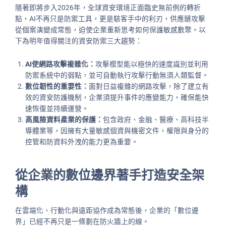
隨著即將步入2026年，全球資安環境正面臨史無前例的轉折
點，AI不再只是防禦工具，更是駭客手中的利刃，供應鏈攻擊
從個案演變成常態，迫使企業重新思考如何保護敏感數聚。以
下為明年值得關注的資安防禦三大趨勢：
AI使網路攻擊複雜化：
攻擊模型能以極快的速度識別並利用
防禦系統中的弱點，並可自動執行攻擊行動無須人類監督。
數位韌性的重要性：
面對日益複雜的網路攻擊，除了建立有
效的資安防護機制，企業須提升事件的應變能力，確保能快
速恢復並持續運營。
高風險資料產業的保護：
包含政府、金融、醫療、高科技半
導體業等，因擁有大量敏感個資與機密文件，權限與身分的
控管和防資料外洩的能力更為重要。
從企業的數位邊界著手打造安全架
構
在雲端化、行動化與遠距協作成為常態後，企業的「數位邊
界」已經不再只是一條劃在防火牆上的線。