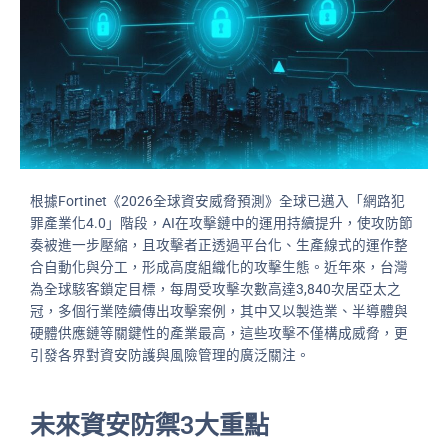
根據Fortinet《2026全球資安威脅預測》全球已邁入「網路犯
罪產業化4.0」階段，AI在攻擊鏈中的運用持續提升，使攻防節
奏被進一步壓縮，且攻擊者正透過平台化、生產線式的運作整
合自動化與分工，形成高度組織化的攻擊生態。近年來，台灣
為全球駭客鎖定目標，每周受攻擊次數高達3,840次居亞太之
冠，多個行業陸續傳出攻擊案例，其中又以製造業、半導體與
硬體供應鏈等關鍵性的產業最高，這些攻擊不僅構成威脅，更
引發各界對資安防護與風險管理的廣泛關注。
未來資安防禦3大重點