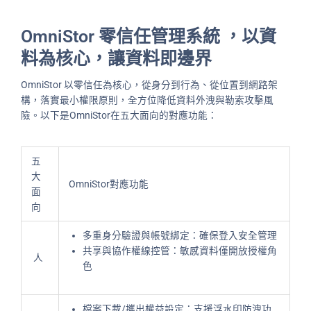
OmniStor 零信任管理系統 ，以資
料為核心，讓資料即邊界
OmniStor 以零信任為核心，從身分到行為、從位置到網路架
構，落實最小權限原則，全方位降低資料外洩與勒索攻擊風
險。以下是OmniStor在五大面向的對應功能：
五
大
OmniStor對應功能
面
向
多重身分驗證與帳號綁定：確保登入安全管理
共享與協作權線控管：敏感資料僅開放授權角
人
色
檔案下載/攜出權益設定：支援浮水印防洩功