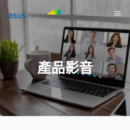
跳
Main
至
Menu
主
要
內
容
產品影音