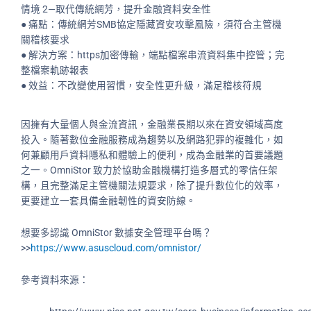
情境 2—取代傳統網芳，提升金融資料安全性
●
痛點：傳統網芳SMB協定隱藏資安攻擊風險，須符合主管機
關稽核要求
●
解決方案：https加密傳輸，端點檔案串流資料集中控管；完
整檔案軌跡報表
●
效益：不改變使用習慣，安全性更升級，滿足稽核符規
因擁有大量個人與金流資訊，金融業長期以來在資安領域高度
投入。隨著數位金融服務成為趨勢以及網路犯罪的複雜化，如
何兼顧用戶資料隱私和體驗上的便利，成為金融業的首要議題
之一。OmniStor 致力於協助金融機構打造多層式的零信任架
構，且完整滿足主管機關法規要求，除了提升數位化的效率，
更要建立一套具備金融韌性的資安防線。
想要多認識 OmniStor 數據安全管理平台嗎？
>>
https://www.asuscloud.com/omnistor/
參考資料來源：