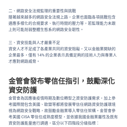
二、網路安全法規監理的重要性與挑戰
隨著越來越多的網路安全法規上路，企業也面臨各項挑戰包含
適應多樣化的合規要求、執行時間的壓力等，若監理能力未跟
上則可能削弱整體生態系的網路安全韌性。
三、資安技能與人才嚴重不足
資安人才不足成了各產業共同的資安阻礙，又以金融業開缺的
企業最多，僅有 14% 的企業表示具備足夠的技術人力與專業人
才應對網路威脅。
金管會發布零信任指引，鼓勵深化
資安防護
金管會為因應後疫情時期及數位轉型之資安防護需求，加上參
考國際間包含美國、歐盟等都將發展零信任網路資安防護環境
視為網路安全戰略，故鼓勵金融業導入零信任架構。金管會參
考美國 CISA 零信任成熟度模型，並依據我國金融業屬性及既有
資安防護能量進行調適，區分以下四階段分級指標：