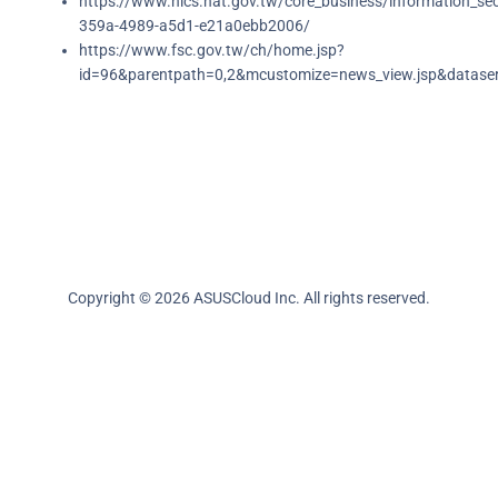
https://www.nics.nat.gov.tw/core_business/information_sec
359a-4989-a5d1-e21a0ebb2006/
https://www.fsc.gov.tw/ch/home.jsp?
id=96&parentpath=0,2&mcustomize=news_view.jsp&datas
Copyright © 2026 ASUSCloud Inc. All rights reserved.