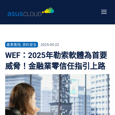
跳
Main
至
Menu
主
要
內
容
產業應用
,
資料安全
2025-05-22
WEF：2025年勒索軟體為首要
威脅！金融業零信任指引上路