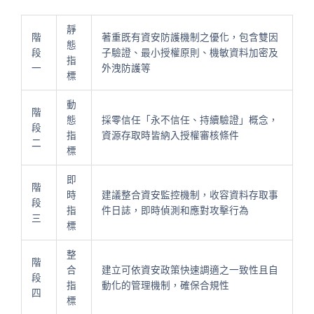
靜
階
著重既有資安防護機制之優化，包含雙因
態
段
子驗證、最小授權原則、機敏資料加密及
指
一
外洩防護等
標
動
階
態
採零信任「永不信任、持續驗證」概念，
段
指
資源存取時皆納入授權審核條件
二
標
即
階
時
建議整合資安監控機制，收容資料存取事
段
指
件日誌，即時偵測和應對攻擊行為
三
標
整
階
合
建立可依資安政策快速調適之一致性且自
段
指
動化的管理機制，確保合規性
四
標