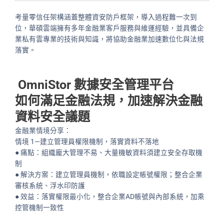
考量零信任架構涵蓋整體資安防戶框架，導入過程難一次到
位，華碩雲端擁有多年金融業客戶服務與維運經驗，並具備企
業私有雲專業的技術與知識，將協助金融業加速數位化與法規
落實。
OmniStor 數據安全管理平台
如何滿足金融法規，加速解決金融
資料安全議題
金融業情境分享：
情境 1—建立管理員權限機制，落實資料不落地
●
痛點：組織龐大管理不易、大量機敏資料須建立安全存取機
制
●
解決方案：建立管理員機制，依職設定帳號權限；整合企業
審核系統、浮水印防護
●
效益：落實權限最小化，整合企業AD帳號與內部系統，加乘
控管機制一致性