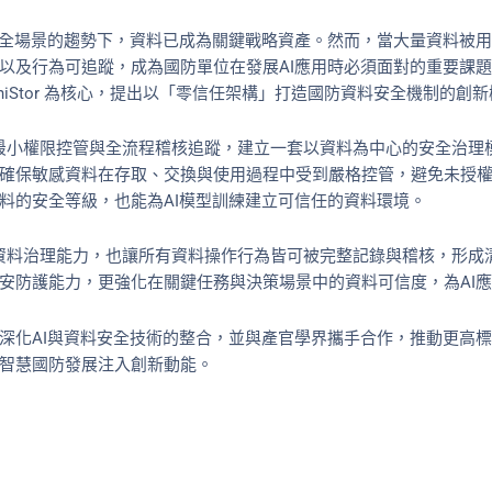
安全場景的趨勢下，資料已成為關鍵戰略資產。然而，當大量資料被用
以及行為可追蹤，成為國防單位在發展AI應用時必須面對的重要課
niStor 為核心，提出以「零信任架構」打造國防資料安全機制的創
驗證、最小權限控管與全流程稽核追蹤，建立一套以資料為中心的安全治
確保敏感資料在存取、交換與使用過程中受到嚴格控管，避免未授
料的安全等級，也能為AI模型訓練建立可信任的資料環境。
建構的資料治理能力，也讓所有資料操作行為皆可被完整記錄與稽核，形
安防護能力，更強化在關鍵任務與決策場景中的資料可信度，為AI
深化AI與資料安全技術的整合，並與產官學界攜手合作，推動更高
智慧國防發展注入創新動能。