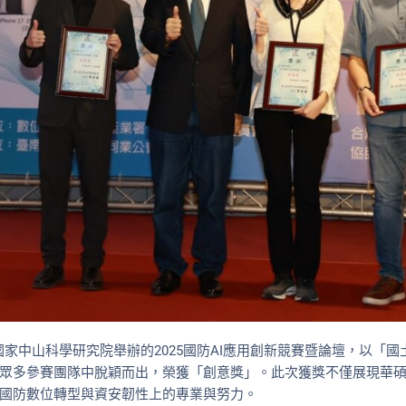
 國家中山科學研究院舉辦的2025國防AI應用創新競賽暨論壇，以「
眾多參賽團隊中脫穎而出，榮獲「創意獎」。此次獲獎不僅展現華碩
國防數位轉型與資安韌性上的專業與努力。