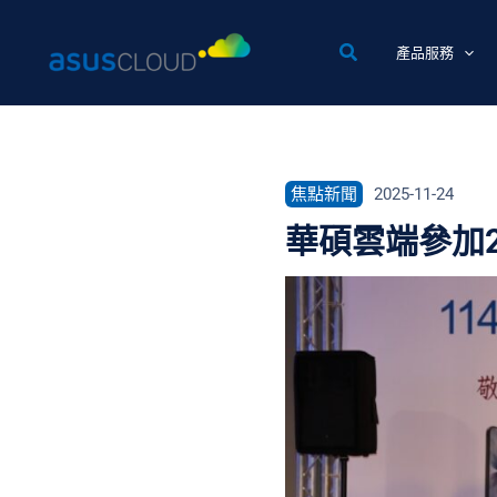
跳
至
產品服務
主
要
內
容
焦點新聞
2025-11-24
華碩雲端參加2