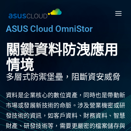
跳
Main
至
Menu
主
要
ASUS Cloud OmniStor
內
容
關鍵資料防洩應用
情境
多層式防禦堡壘，阻斷資安威脅
資料是企業核心的數位資產，同時也是帶動新
市場或發展新技術的命脈。涉及營業機密或研
發技術的資訊，如客戶資料、財務資料、智慧
財產、研發技術等，需要更嚴密的檔案儲存與