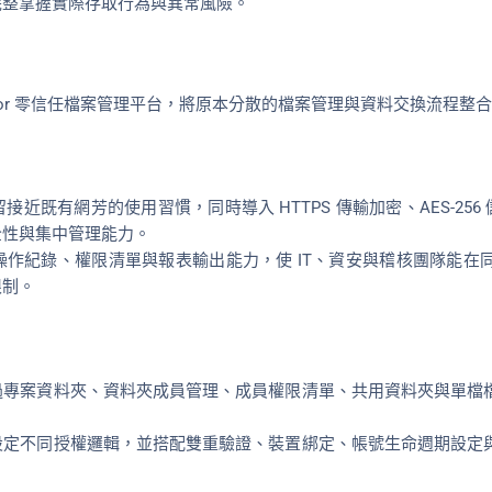
完整掌握實際存取行為與異常風險。
Stor 零信任檔案管理平台，將原本分散的檔案管理與資料交換流程整
既有網芳的使用習慣，同時導入 HTTPS 傳輸加密、AES-256 儲
全性與集中管理能力。
作紀錄、權限清單與報表輸出能力，使 IT、資安與稽核團隊能在
限制。
過專案資料夾、資料夾成員管理、成員權限清單、共用資料夾與單檔
設定不同授權邏輯，並搭配雙重驗證、裝置綁定、帳號生命週期設定