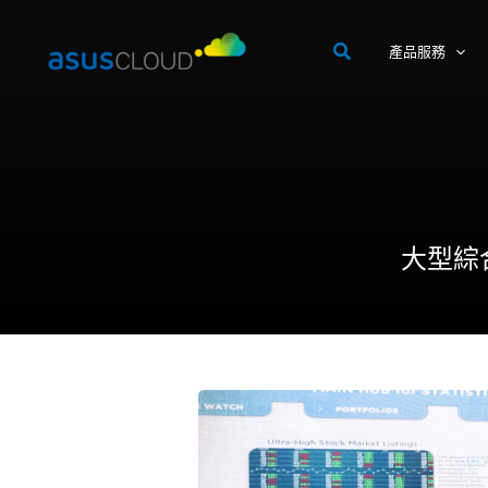
跳
至
產品服務
主
要
內
容
大型綜