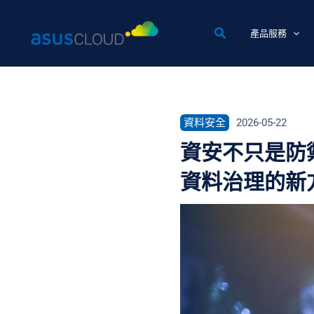
跳
至
產品服務
主
要
內
容
資料安全
2026-05-22
資安不只是防禦，
資料治理的新