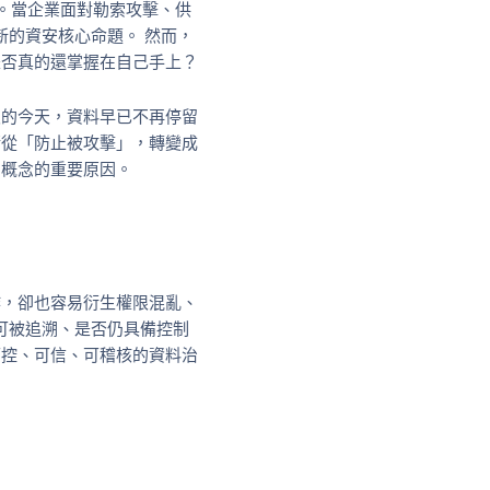
要主題。當企業面對勒索攻擊、供
新的資安核心命題。 然而，
是否真的還掌握在自己手上？
及的今天，資料早已不再停留
漸從「防止被攻擊」，轉變成
」概念的重要原因。
作，卻也容易衍生權限混亂、
否可被追溯、是否仍具備控制
可控、可信、可稽核的資料治