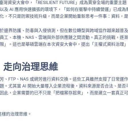
026 臺灣資安大會中，「RESILIENT FUTURE」成為貫穿全場的重
以及 AI 應用快速擴張的環境下，「如何在衝擊中持續營運」已成為
化，不只是防禦技術升級，而是企業開始重新思考一件事：資料，
於邊界防護、防毒與入侵偵測，但在數位轉型與跨域協作越來越普
員工、本機、NAS、雲端與外部供應鏈之間流動。真正的挑戰，逐
限」。這也是華碩雲端在本次資安大會中，提出「主權式資料治理
，走向治理思維
芳、FTP、NAS 或網芳進行資料交換。這些工具雖然支撐了日常運
題。尤其當 AI 開始大量導入企業流程後，資料來源是否合法、是
因此，企業需要的已不只是「把檔案存起來」，而是建立一套真正
正是這樣的治理思維。