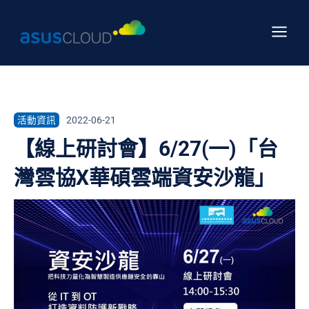
跳
Main
至
Menu
主
要
內
容
活動資訊
2022-06-21
【線上研討會】6/27(一)「台
灣雲協X華碩雲端資安沙龍」