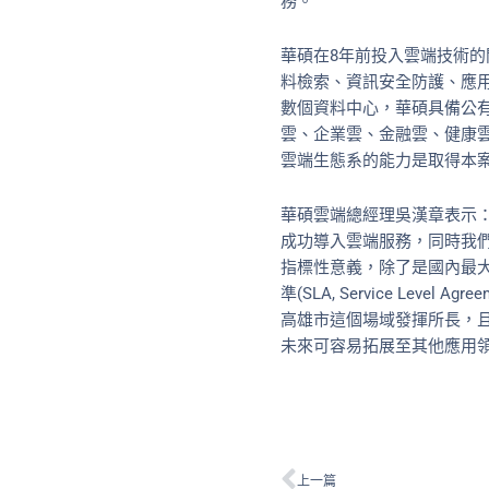
務。
華碩在8年前投入雲端技術
料檢索、資訊安全防護、應
數個資料中心，華碩具備公有
雲、企業雲、金融雲、健康
雲端生態系的能力是取得本
華碩雲端總經理吳漢章表示
成功導入雲端服務，同時我
指標性意義，除了是國內最
準(SLA, Service L
高雄市這個場域發揮所長，
未來可容易拓展至其他應用
上一頁
上一篇