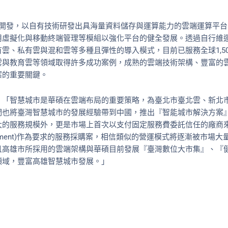
的開發，以自有技術研發出具海量資料儲存與運算能力的雲端運算平
用虛擬化與移動終端管理等模組以強化平台的健全發展。透過自行維
雲、私有雲與混和雲等多種且彈性的導入模式，目前已服務全球1,5
雲與教育雲等領域取得許多成功案例，成熟的雲端技術架構、豐富的
案的重要關鍵。
：「智慧城市是華碩在雲端布局的重要策略，為臺北市臺北雲、新北
們也將臺灣智慧城市的發展經驗帶到中國，推出『智能城市解決方案
大的服務規模外，更是市場上首次以支付固定服務費委託信任的廠商
evel Agreement)作為要求的服務採購案，相信類似的營運模式將逐漸被
且高雄市所採用的雲端架構與華碩目前發展『臺灣數位大市集』、『
領域，豐富高雄智慧城市發展。」