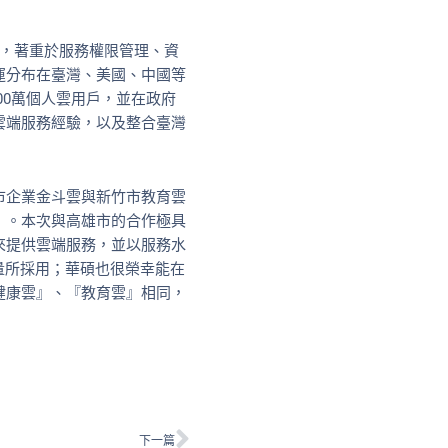
台，著重於服務權限管理、資
運分布在臺灣、美國、中國等
00萬個人雲用戶，並在政府
雲端服務經驗，以及整合臺灣
市企業金斗雲與新竹市教育雲
』。本次與高雄市的合作極具
來提供雲端服務，並以服務水
市場大量所採用；華碩也很榮幸能在
健康雲』、『教育雲』相同，
下一篇
下一篇