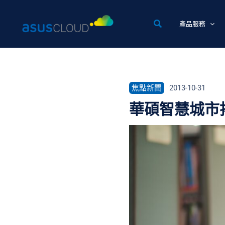
跳
至
產品服務
主
要
內
容
焦點新聞
2013-10-31
華碩智慧城市