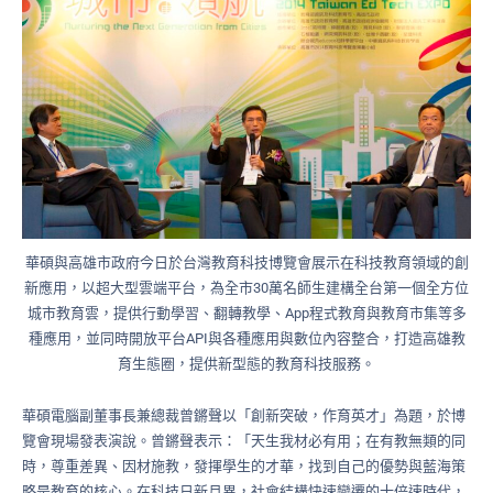
華碩與高雄市政府今日於台灣教育科技博覽會展示在科技教育領域的創
新應用，以超大型雲端平台，為全市30萬名師生建構全台第一個全方位
城市教育雲，提供行動學習、翻轉教學、App程式教育與教育市集等多
種應用，並同時開放平台API與各種應用與數位內容整合，打造高雄教
育生態圈，提供新型態的教育科技服務。
華碩電腦副董事長兼總裁曾鏘聲以「創新突破，作育英才」為題，於博
覽會現場發表演說。曾鏘聲表示：「天生我材必有用；在有教無類的同
時，尊重差異、因材施教，發揮學生的才華，找到自己的優勢與藍海策
略是教育的核心。在科技日新月異，社會結構快速變遷的十倍速時代，