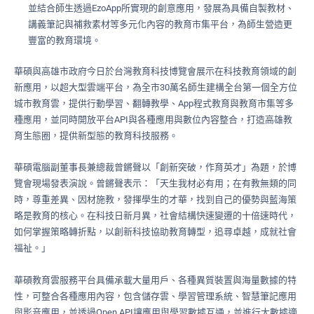
並結合師生透過EzoApp所實現的創意應用，發展為具備自製教材、
講義筆記與補救素材等多元化內容的教育市集平台，為師生營造更
豐富的教育環境。
華碩與高雄市政府今日於台灣教育科技博覽會展示在科技教育領域的創
新應用，以超大型雲端平台，為全市30萬名師生建構全台第一個全方位
城市教育雲，提供行動學習、翻轉教學、App程式教育與教育市集等多
種應用，並同時開放平台API與各種應用與數位內容整合，打造高雄教
育生態圈，提供新型態的教育科技服務。
華碩電腦副董事長兼總裁曾鏘聲以「創新突破，作育英才」為題，於博
覽會現場發表演說。曾鏘聲表示：「天生我材必有用；在有教無類的同
時，尊重差異、因材施教，發揮學生的才華，找到自己的優勢與藍海策
略是教育的核心。在科技日新月異，社會結構快速變遷的十倍速時代，
如何掌握策略轉折點，以創新科技協助教育轉型，追尋卓越，成就社會
福祉。」
華碩教育雲服務平台具備承載大量用戶、各種異質裝置與海量數據的特
性，可整合各種應用內容，包含儲存雲、學習管理系統、智慧筆記應用
與影音應用，並透過Open API讓應用與學習數據互通，並進行大數據適