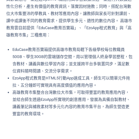
性化分析，產生有價值的教育資訊，落實因材施教；同時，搭配台灣數
位大市集豐沛的學教具、教材等應用內容，讓教師與家長可針對課前、
課中或課後不同的教育需求，提供學生多元、適性的數位內容。 高雄市
教育雲目前提供「EduCase教育百寶箱」、「EzoApp程式教育」與「高
雄教育市集」三種應用：
EduCase教育百寶箱提供高雄市教育局轄下各級學校每位教職員
50GB、學生30GB的雲端儲存空間，用以管理個人終身學習歷程，包
含教材、講義與數位學習內容；並支援跨平台多裝置同步，滿足數
位資料隨時閱讀、交流分享需求。
EzoApp程式教育是HTML5行動App速成工具，師生可以簡單元件拖
拉、五分鐘即可實現具有高度價值的應用內容。
高雄教育市集整合台灣數位大市集，可取得豐富的教育應用內容，
並結合師生透過EzoApp所實現的創意應用，發展為具備自製教材、
講義筆記與補救素材等多元化內容的教育市集平台，為師生營造更
豐富的教育環境。