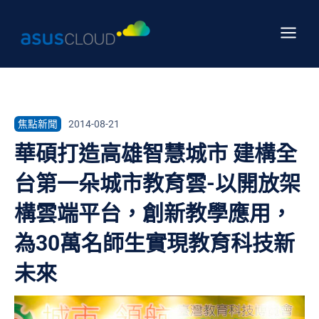
跳
Main
至
Menu
主
要
內
容
焦點新聞
2014-08-21
華碩打造高雄智慧城市 建構全
台第一朵城市教育雲-以開放架
構雲端平台，創新教學應用，
為30萬名師生實現教育科技新
未來