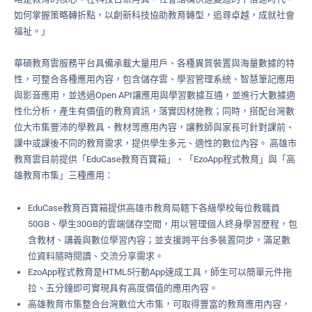
如何掌握策略轉折點，以創新科技協助教育轉型，追尋卓越，成就社會
福祉。」
華碩教育雲服務平台具備承載大量用戶、各種異質裝置與海量數據的特
性，可整合各種應用內容，包含儲存雲、學習管理系統、智慧筆記應用
與影音應用，並透過Open API讓應用與學習數據互通，並進行大數據適
性化分析，產生有價值的教育資訊，落實因材施教；同時，搭配台灣數
位大市集豐沛的學教具、教材等應用內容，讓教師與家長可針對課前、
課中或課後不同的教育需求，提供學生多元、適性的數位內容。 高雄市
教育雲目前提供「EduCase教育百寶箱」、「EzoApp程式教育」與「高
雄教育市集」三種應用：
EduCase教育百寶箱提供高雄市教育局轄下各級學校每位教職員
50GB、學生30GB的雲端儲存空間，用以管理個人終身學習歷程，包
含教材、講義與數位學習內容；並支援跨平台多裝置同步，滿足數
位資料隨時閱讀、交流分享需求。
EzoApp程式教育是HTML5行動App速成工具，師生可以簡單元件拖
拉、五分鐘即可實現具有高度價值的應用內容。
高雄教育市集整合台灣數位大市集，可取得豐富的教育應用內容，